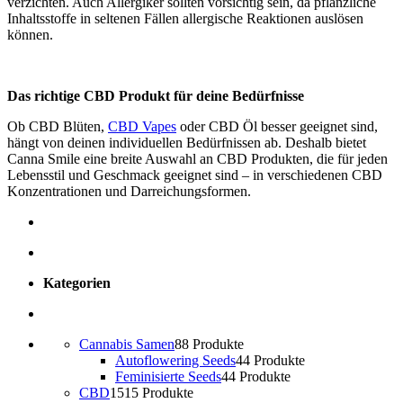
verzichten. Auch Allergiker sollten vorsichtig sein, da pflanzliche
Inhaltsstoffe in seltenen Fällen allergische Reaktionen auslösen
können.
Das richtige CBD Produkt für deine Bedürfnisse
Ob CBD Blüten,
CBD Vapes
oder CBD Öl besser geeignet sind,
hängt von deinen individuellen Bedürfnissen ab. Deshalb bietet
Canna Smile eine breite Auswahl an CBD Produkten, die für jeden
Lebensstil und Geschmack geeignet sind – in verschiedenen CBD
Konzentrationen und Darreichungsformen.
Kategorien
Cannabis Samen
8
8 Produkte
Autoflowering Seeds
4
4 Produkte
Feminisierte Seeds
4
4 Produkte
CBD
15
15 Produkte