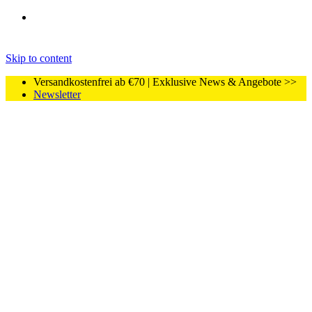
Skip to content
Versandkostenfrei ab €70 | Exklusive News & Angebote >>
Newsletter
Home
Shop
CBD
CBD Vape Kartuschen