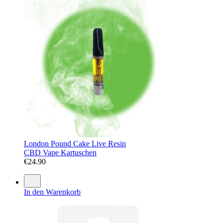
London Pound Cake Live Resin
CBD Vape Kartuschen
€
24.90
In den Warenkorb