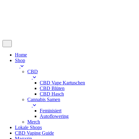
Warenkorb
Keine Produkte im Warenkorb.
Home
Shop
CBD
CBD Vape Kartuschen
CBD Blüten
CBD Hasch
Cannabis Samen
Feminisiert
Autoflowering
Merch
Lokale Shops
CBD Vaping Guide
Magazin