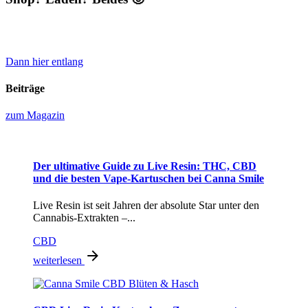
Und du möchtest
Canna Smile Produkte
verkaufen! CBD Blüten
& Hasch oder nur Samen?
Dann hier entlang
Beiträge
zum Magazin
Der ultimative Guide zu Live Resin: THC, CBD
und die besten Vape-Kartuschen bei Canna Smile
Live Resin ist seit Jahren der absolute Star unter den
Cannabis-Extrakten –...
CBD
weiterlesen