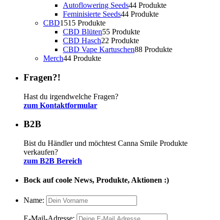
Autoflowering Seeds
4
4 Produkte
Feminisierte Seeds
4
4 Produkte
CBD
15
15 Produkte
CBD Blüten
5
5 Produkte
CBD Hasch
2
2 Produkte
CBD Vape Kartuschen
8
8 Produkte
Merch
4
4 Produkte
Fragen?!
Hast du irgendwelche Fragen?
zum Kontaktformular
B2B
Bist du Händler und möchtest Canna Smile Produkte
verkaufen?
zum B2B Bereich
Bock auf coole News, Produkte, Aktionen :)
Name:
E-Mail-Adresse: