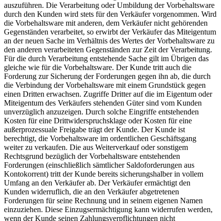
auszuführen. Die Verarbeitung oder Umbildung der Vorbehaltsware
durch den Kunden wird stets für den Verkäufer vorgenommen. Wird
die Vorbehaltsware mit anderen, dem Verkäufer nicht gehörenden
Gegenständen verarbeitet, so erwirbt der Verkäufer das Miteigentum
an der neuen Sache im Verhältnis des Wertes der Vorbehaltsware zu
den anderen verarbeiteten Gegenständen zur Zeit der Verarbeitung.
Für die durch Verarbeitung entstehende Sache gilt im Übrigen das
gleiche wie für die Vorbehaltsware. Der Kunde tritt auch die
Forderung zur Sicherung der Forderungen gegen ihn ab, die durch
die Verbindung der Vorbehaltsware mit einem Grundstück gegen
einen Dritten erwachsen. Zugriffe Dritter auf die im Eigentum oder
Miteigentum des Verkäufers stehenden Güter sind vom Kunden
unverzüglich anzuzeigen. Durch solche Eingriffe entstehenden
Kosten für eine Drittwiderspruchsklage oder Kosten für eine
außerprozessuale Freigabe trägt der Kunde. Der Kunde ist
berechtigt, die Vorbehaltsware im ordentlichen Geschäftsgang
weiter zu verkaufen. Die aus Weiterverkauf oder sonstigem
Rechtsgrund bezüglich der Vorbehaltsware entstehenden
Forderungen (einschließlich sämtlicher Saldoforderungen aus
Kontokorrent) tritt der Kunde bereits sicherungshalber in vollem
Umfang an den Verkäufer ab. Der Verkäufer ermächtigt den
Kunden widerruflich, die an den Verkäufer abgetretenen
Forderungen für seine Rechnung und in seinem eigenen Namen
einzuziehen. Diese Einzugsermächtigung kann widerrufen werden,
wenn der Kunde seinen Zahlungsverpflichtungen nicht