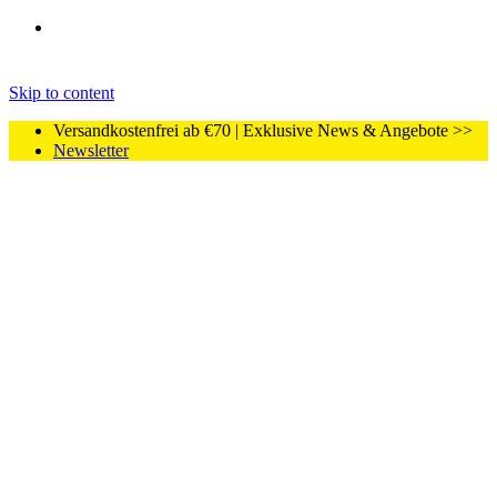
Skip to content
Versandkostenfrei ab €70 | Exklusive News & Angebote >>
Newsletter
Home
Shop
CBD
CBD Vape Kartuschen