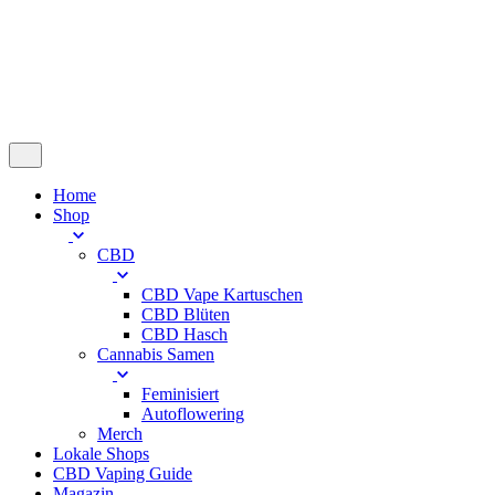
Warenkorb
Keine Produkte im Warenkorb.
Home
Shop
CBD
CBD Vape Kartuschen
CBD Blüten
CBD Hasch
Cannabis Samen
Feminisiert
Autoflowering
Merch
Lokale Shops
CBD Vaping Guide
Magazin