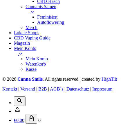
CBD Hasch
Cannabis Samen
Feminisiert
Autoflowering
Merch
Lokale Shops
CBD Vaping Guide
Magazin
Mein Konto
Mein Konto
Warenkorb
Kasse
© 2026
Canna Smile
. All rights reserved | created by
HighTilt
Kontakt
|
Versand
|
B2B
|
AGB´s
|
Datenschutz
|
Impressum
€
0.00
0