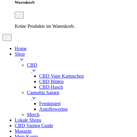
Warenkorb
Keine Produkte im Warenkorb.
Home
Shop
CBD
CBD Vape Kartuschen
CBD Blüten
CBD Hasch
Cannabis Samen
Feminisiert
Autoflowering
Merch
Lokale Shops
CBD Vaping Guide
Magazin
Mein Konto