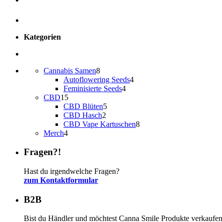
Kategorien
8
Cannabis Samen
8
Produkte
4
Autoflowering Seeds
4
4
Produkte
Feminisierte Seeds
4
15
Produkte
CBD
15
Produkte
5
CBD Blüten
5
2
Produkte
CBD Hasch
2
Produkte
8
CBD Vape Kartuschen
8
4
Produkte
Merch
4
Produkte
Fragen?!
Hast du irgendwelche Fragen?
zum Kontaktformular
B2B
Bist du Händler und möchtest Canna Smile Produkte verkaufe