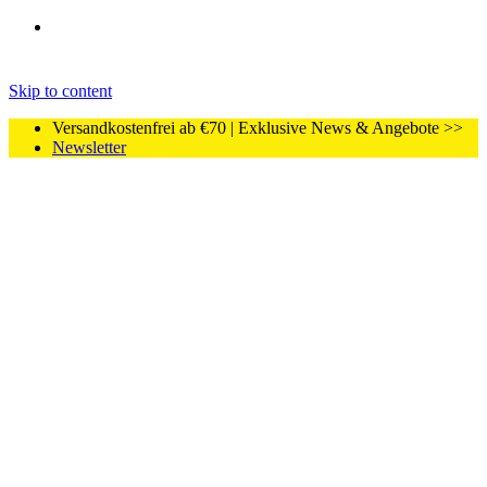
Skip to content
Versandkostenfrei ab €70 | Exklusive News & Angebote >>
Newsletter
Home
Live Resin Kartuschen
Lokale Shops
B2B
Magazin