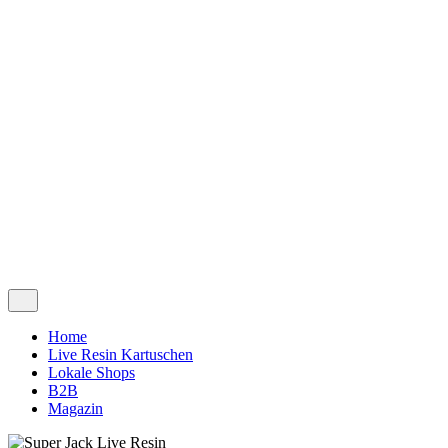
© 2026
Canna Smile
. All rights reserved | created by
HighTilt
Kontakt
|
Versand
|
B2B
|
AGB´s
|
Datenschutz
|
Impressum
€
0.00
0
Warenkorb
Keine Produkte im Warenkorb.
Home
Live Resin Kartuschen
Lokale Shops
B2B
Magazin