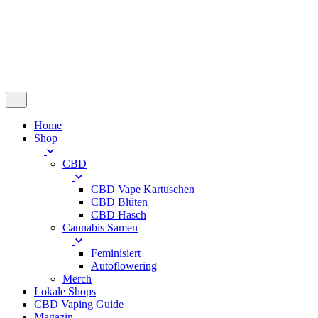
Warenkorb
Keine Produkte im Warenkorb.
Home
Shop
CBD
CBD Vape Kartuschen
CBD Blüten
CBD Hasch
Cannabis Samen
Feminisiert
Autoflowering
Merch
Lokale Shops
CBD Vaping Guide
Magazin