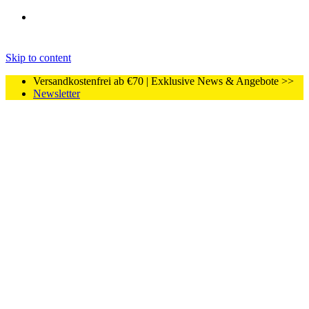
Skip to content
Versandkostenfrei ab €70 | Exklusive News & Angebote >>
Newsletter
Home
Shop
CBD
CBD Vape Kartuschen