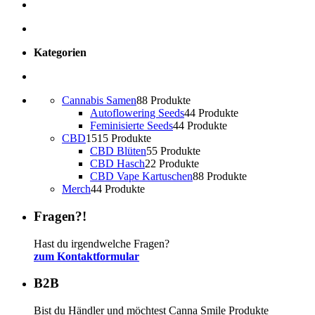
Kategorien
Cannabis Samen
8
8 Produkte
Autoflowering Seeds
4
4 Produkte
Feminisierte Seeds
4
4 Produkte
CBD
15
15 Produkte
CBD Blüten
5
5 Produkte
CBD Hasch
2
2 Produkte
CBD Vape Kartuschen
8
8 Produkte
Merch
4
4 Produkte
Fragen?!
Hast du irgendwelche Fragen?
zum Kontaktformular
B2B
Bist du Händler und möchtest Canna Smile Produkte